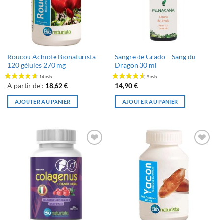
Roucou Achiote Bionaturista
Sangre de Grado – Sang du
120 gélules 270 mg
Dragon 30 ml
A partir de :
18,62
€
14,90
€
AJOUTER AU PANIER
AJOUTER AU PANIER
Ajouter
Ajouter
à la liste
à la liste
de
de
souhaits
souhaits