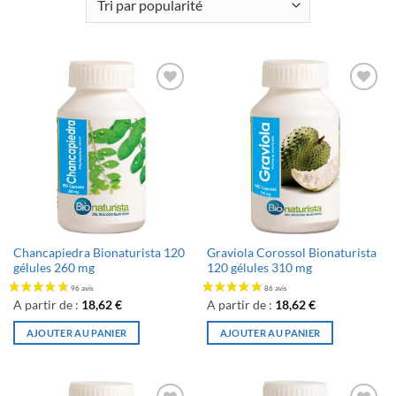
Ajouter
Ajouter
à la liste
à la liste
de
de
souhaits
souhaits
Chancapiedra Bionaturista 120
Graviola Corossol Bionaturista
gélules 260 mg
120 gélules 310 mg
A partir de :
18,62
€
A partir de :
18,62
€
AJOUTER AU PANIER
AJOUTER AU PANIER