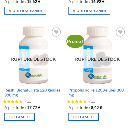
A partir de :
18,62
€
A partir de :
16,92
€
AJOUTER AU PANIER
AJOUTER AU PANIER
Promo !
Ajouter
Ajouter
à la liste
à la liste
de
de
souhaits
souhaits
RUPTURE DE STOCK
RUPTURE DE STOCK
14 avis
Reishi Bionaturista 120 gélules
Propolis noire 120 gélules 380
380 mg
mg
A partir de :
17,77
€
A partir de :
8,42
€
LIRE LA SUITE
LIRE LA SUITE