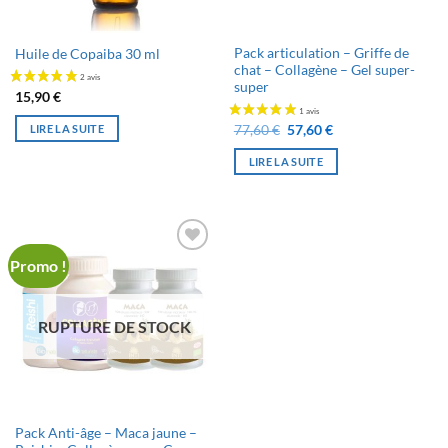
Pack articulation – Griffe de
Huile de Copaiba 30 ml
22 avis
chat – Collagène – Gel super-
super
15,90
€
Le
Le
LIRE LA SUITE
77,60
€
57,60
€
prix
prix
initial
actuel
LIRE LA SUITE
était :
est :
77,60 €.
57,60 €.
Promo !
Ajouter
à la liste
de
souhaits
RUPTURE DE STOCK
Pack Anti-âge – Maca jaune –