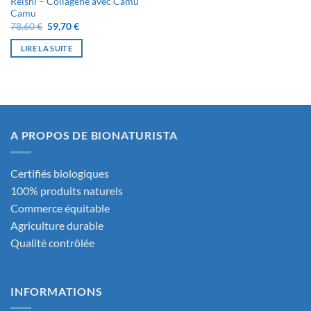
Reishi – Collagène avec Camu
Camu
Le
Le
78,60
€
59,70
€
prix
prix
initial
actuel
LIRE LA SUITE
était :
est :
78,60 €.
59,70 €.
A PROPOS DE BIONATURISTA
13 avis
Certifiés biologiques
100% produits naturels
Commerce équitable
Agriculture durable
Qualité contrôlée
INFORMATIONS