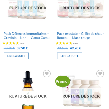
souhaits
souhaits
RUPTURE DE STOCK
RUPTURE DE STOCK
Pack Défenses Immunitaires –
Pack prostate – Griffe de chat –
Graviola – Noni – Camu Camu
Roucou – Maca rouge
Le
Le
Le
Le
70,60
€
39,90
€
70,60
€
49,70
€
prix
prix
prix
prix
initial
actuel
initial
actuel
LIRE LA SUITE
LIRE LA SUITE
était :
est :
était :
est :
70,60 €.
39,90 €.
70,60 €.
49,70 €.
Promo !
Ajouter
Ajouter
à la liste
à la liste
de
de
souhaits
souhaits
RUPTURE DE STOCK
RUPTURE DE STOCK