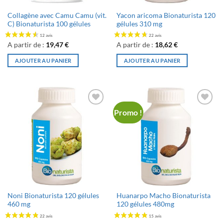
Collagène avec Camu Camu (vit.
Yacon aricoma Bionaturista 120
C) Bionaturista 100 gélules
gélules 310 mg
28 avis
A partir de :
19,47
€
A partir de :
18,62
€
AJOUTER AU PANIER
AJOUTER AU PANIER
Promo !
Ajouter
Ajouter
à la liste
à la liste
de
de
souhaits
souhaits
Noni Bionaturista 120 gélules
Huanarpo Macho Bionaturista
460 mg
120 gélules 480mg