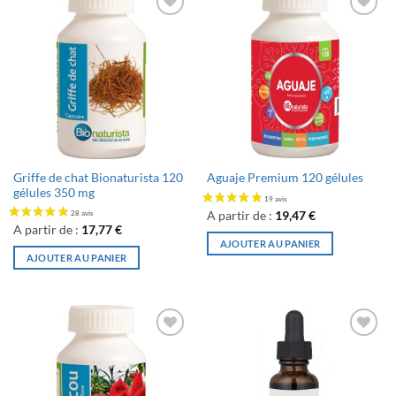
Ajouter
Ajouter
à la liste
à la liste
de
de
souhaits
souhaits
Griffe de chat Bionaturista 120
Aguaje Premium 120 gélules
gélules 350 mg
A partir de :
19,47
€
A partir de :
17,77
€
AJOUTER AU PANIER
AJOUTER AU PANIER
96 avis
Ajouter
Ajouter
à la liste
à la liste
de
de
souhaits
souhaits